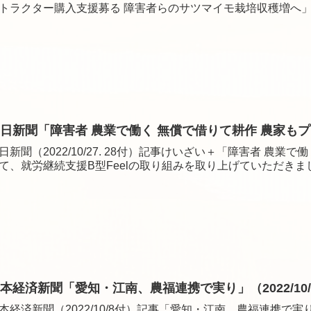
トラクター購入支援募る 障害者らのサツマイモ栽培収穫増へ」
日新聞「障害者 農業で働く 無償で借りて耕作 農家もプラス」（
日新聞（2022/10/27. 28付）記事けいざい＋「障害者 農
て、就労継続支援B型Feelの取り組みを取り上げていただきま
本経済新聞「愛知・江南、農福連携で実り」（2022/10/
本経済新聞（2022/10/8付）記事「愛知・江南、農福連携で実