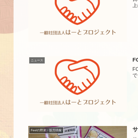
上
F
ニュース
F
で
サ
Feelの野菜・販売情報