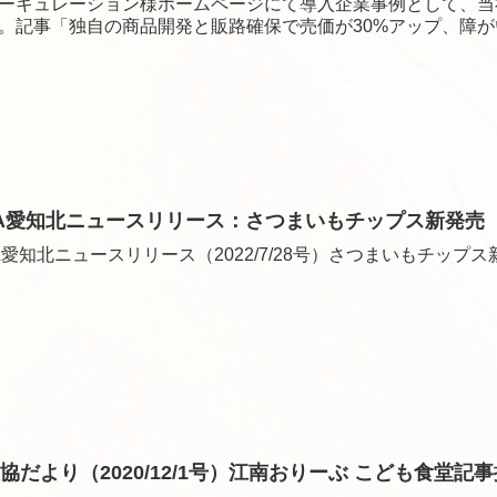
ーキュレーション様ホームページにて導入企業事例として、当
。記事「独自の商品開発と販路確保で売価が30%アップ、障
A愛知北ニュースリリース：さつまいもチップス新発売
A愛知北ニュースリリース（2022/7/28号）さつまいもチップ
協だより（2020/12/1号）江南おりーぶ こども食堂記