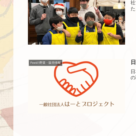
社
た
日
Feelの野菜・販売情報
日
の