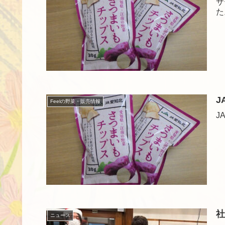
サ
た
J
Feelの野菜・販売情報
J
社
ニュース