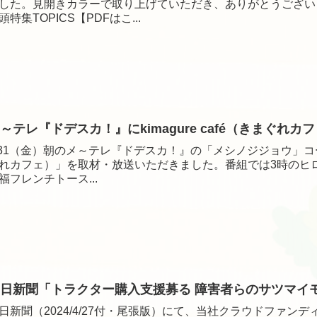
した。見開きカラーで取り上げていただき、ありがとうござい
頭特集TOPICS【PDFはこ...
～テレ『ドデスカ！』にkimagure café（きまぐれカフ
/31（金）朝のメ～テレ『ドデスカ！』の「メシノジジョウ」コーナー
れカフェ）」を取材・放送いただきました。番組では3時のヒ
福フレンチトース...
日新聞「トラクター購入支援募る 障害者らのサツマイモ栽培
日新聞（2024/4/27付・尾張版）にて、当社クラウドファ