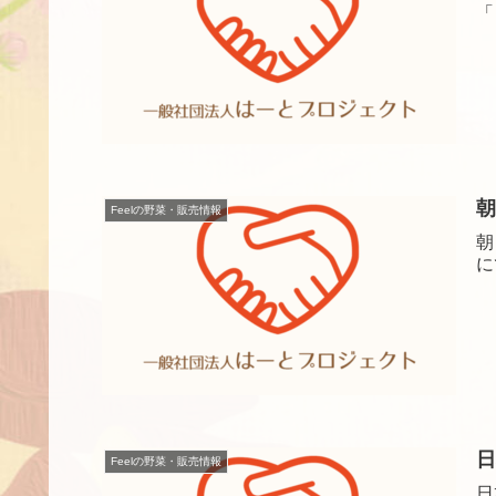
「
朝
Feelの野菜・販売情報
朝
に
日
Feelの野菜・販売情報
日