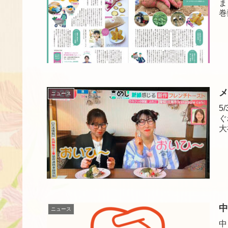
ま
巻
メ
ニュース
5
ぐ
大
中
ニュース
中