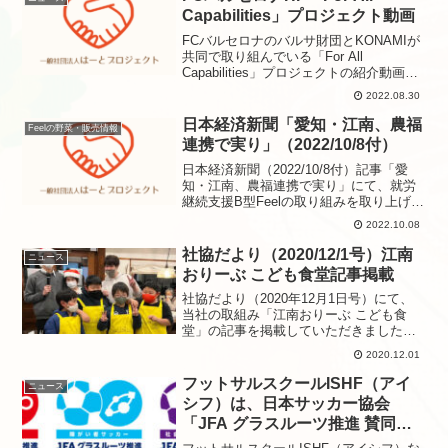
Capabilities」プロジェクト動画
FCバルセロナのバルサ財団とKONAMIが
共同で取り組んでいる「For All
Capabilities」プロジェクトの紹介動画
で、当社フットサルスクールISHF（アイ
2022.08.30
シフ）の活動を取材・撮影していただき
ました。
日本経済新聞「愛知・江南、農福
Feelの野菜・販売情報
連携で実り」（2022/10/8付）
日本経済新聞（2022/10/8付）記事「愛
知・江南、農福連携で実り」にて、就労
継続支援B型Feelの取り組みを取り上げて
いただきました。【PDFはこちら】
2022.10.08
社協だより（2020/12/1号）江南
ニュース
おりーぶ こども食堂記事掲載
社協だより（2020年12月1日号）にて、
当社の取組み「江南おりーぶ こども食
堂」の記事を掲載していただきました。
【PDFはこちら】
2020.12.01
フットサルスクールISHF（アイ
ニュース
シフ）は、日本サッカー協会
「JFA グラスルーツ推進 賛同パ
ートナー」に継続認定されまし