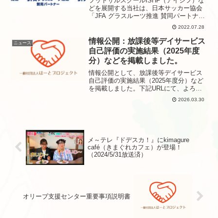
フットサルスクールISHF（アイシフ）な
た。
どを展開する当社は、日本サッカー協会
「JFA グラスルーツ推進 賛同パートナ
ー」に継続認定されました。
2022.07.28
情報公開：放課後等デイサービス
ニュース
自己評価の実施結果（2025年度
分）などを掲載しました。
情報公開として、放課後等デイサービス
自己評価の実施結果（2025年度分）など
を掲載しました。下記URLにて、よろし
くご参照くださいませ。（メインメニュ
2026.03.30
ー 障がい福祉＞放課後等デイサービス
自己評価の実施結果）
メ～テレ『ドデスカ！』にkimagure
café（きまぐれカフェ）が登場！
（2024/5/31放送済）
オリーブ支援センター重要事項説明書