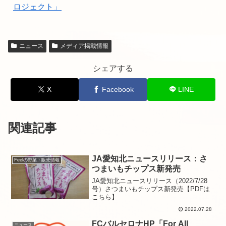
ロジェクト」
ニュース
メディア掲載情報
シェアする
X
Facebook
LINE
関連記事
JA愛知北ニュースリリース：さ
Feelの野菜・販売情報
つまいもチップス新発売
JA愛知北ニュースリリース（2022/7/28
号）さつまいもチップス新発売【PDFは
こちら】
2022.07.28
FCバルセロナHP「For All
ニュース