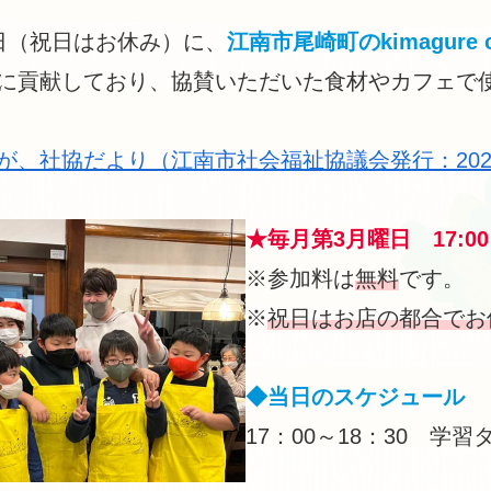
日（祝日はお休み）に、
江南市尾崎町のkimagure 
に貢献しており、協賛いただいた食材やカフェで
、社協だより（江南市社会福祉協議会発行：202
★毎月第3月曜日 17:00～
※参加料は
無料
です。
※
祝日はお店の都合でお
◆当日のスケジュール
17：00～18：30 学