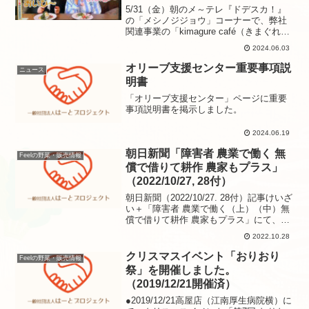
済）
5/31（金）朝のメ～テレ『ドデスカ！』
の「メシノジジョウ」コーナーで、弊社
関連事業の「kimagure café（きまぐれカ
フェ）」を取材・放送いただきました。
2024.06.03
番組では3時のヒロインゆめっちさんに新
作スイーツ「抹茶いちご大福フレンチト
オリーブ支援センター重要事項説
ニュース
ース...
明書
「オリーブ支援センター」ページに重要
事項説明書を掲示しました。
2024.06.19
朝日新聞「障害者 農業で働く 無
Feelの野菜・販売情報
償で借りて耕作 農家もプラス」
（2022/10/27, 28付）
朝日新聞（2022/10/27. 28付）記事けいざ
い＋「障害者 農業で働く（上）（中）無
償で借りて耕作 農家もプラス」にて、就
労継続支援B型Feelの取り組みを取り上げ
2022.10.28
ていただきました。【PDFはこちら】
クリスマスイベント「おりおり
Feelの野菜・販売情報
祭」を開催しました。
（2019/12/21開催済）
●2019/12/21高屋店（江南厚生病院横）に