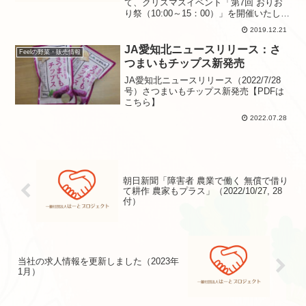
て、クリスマスイベント「第7回 おりお
り祭（10:00～15：00）」を開催いたしま
した。（入場無料）◆午前の部：クリス
2019.12.21
マスコンサート◆午後の部：ドッグセラ
ピー◇終日：採れたて野菜や焼き芋な
JA愛知北ニュースリリース：さ
Feelの野菜・販売情報
ど...
つまいもチップス新発売
JA愛知北ニュースリリース（2022/7/28
号）さつまいもチップス新発売【PDFは
こちら】
2022.07.28
朝日新聞「障害者 農業で働く 無償で借り
て耕作 農家もプラス」（2022/10/27, 28
付）
当社の求人情報を更新しました（2023年
1月）