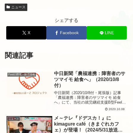
ニュース
シェアする
X
Facebook
LINE
関連記事
中日新聞「農福連携：障害者のサ
Feelの野菜・販売情報
ツマイモ 給食へ」（2020/10/8
付）
中日新聞（2020/10/8付・尾張版）記事
「農福連携：障害者のサツマイモ 給食
へ」にて、当社の就労継続支援B型Feelの
取り組みを取り上げていただきました。
2020.10.08
【PDFはこちら】
メ～テレ『ドデスカ！』に
ニュース
kimagure café（きまぐれカフ
ェ）が登場！（2024/5/31放送